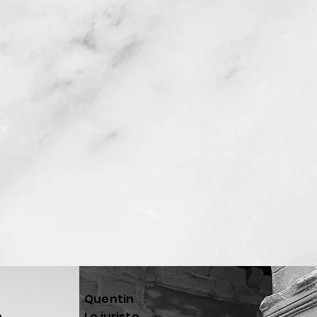
Quentin
n
Le juriste